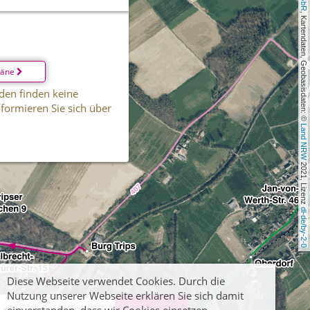
, Kartendaten, Geobasisdaten: © 
läne
den finden keine
informieren Sie sich über
Land NRW
 2021, Lizenz 
dl-de/by-2-0
Diese Webseite verwendet Cookies. Durch die
Nutzung unserer Webseite erklären Sie sich damit