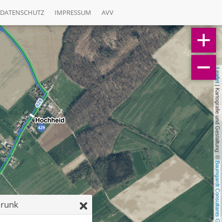
DATENSCHUTZ
IMPRESSUM
AVV
Leaflet
 | Kartografie und Gestaltung: © 
Baumgardt Consultants GbR
Brunk