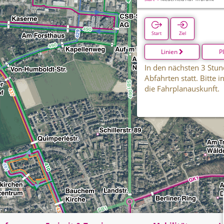
Start
Ziel
Linien
P
In den nächsten 3 Stun
Abfahrten statt. Bitte 
die Fahrplanauskunft.