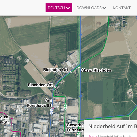
DEUTSCH
DOWNLOADS
KONTAKT
Niederheid Auf`m 
Start
Niederheid Auf`m Brunk