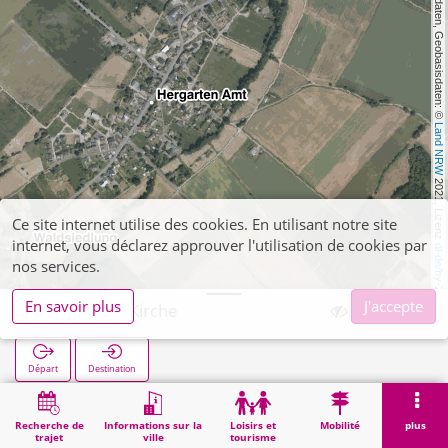
, Kartendaten, Geobasisdaten: © 
Land NRW
 2021, Lizenz 
Ce site internet utilise des cookies. En utilisant notre site
internet, vous déclarez approuver l'utilisation de cookies par
dl-de/by-2-0
nos services.
En savoir plus
J'accepte
Hergarten Kirche
Départ
Destination
Démarrage
Recherche
Hergarten Kirche
Recherche de
Informations sur la
Loisirs et
Mobilité
plus
trajet
ville
tourisme