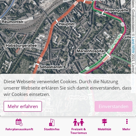
, Kartendaten, Geobasisdaten: © 
Land NRW
 2021, Lizenz 
dl-de/by-2-0
Diese Webseite verwendet Cookies. Durch die Nutzung
unserer Webseite erklären Sie sich damit einverstanden, dass
wir Cookies einsetzen.
Mehr erfahren
Einverstanden
Fahrplanauskunft
Stadtinfos
Freizeit &
Mobilität
Mehr
Tourismus