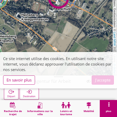
, Kartendaten, Geobasisdaten: © 
Land NRW
 2021, Lizenz 
Ce site internet utilise des cookies. En utilisant notre site
internet, vous déclarez approuver l'utilisation de cookies par
dl-de/by-2-0
nos services.
En savoir plus
J'accepte
Heinsberg Agentur für Arbeit
Départ
Destination
Démarrage
Recherche
Heinsberg Agentur für Arbeit
Recherche de
Informations sur la
Loisirs et
Mobilité
plus
trajet
ville
tourisme