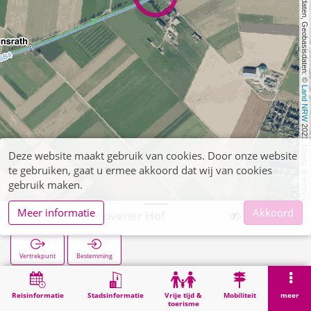
, Kartendaten, Geobasisdaten: © 
Land NRW
 2021, Lizenz 
Deze website maakt gebruik van cookies. Door onze website
te gebruiken, gaat u ermee akkoord dat wij van cookies
dl-de/by-2-0
gebruik maken.
Meer informatie
Akkoord
Aphoven Aphovener Hof
Vertrekpunt
Bestemming
Start
Zoekopracht
Aphoven Aphovener Hof
Reisinformatie
Stadsinformatie
Vrije tijd &
Mobiliteit
meer
toerisme