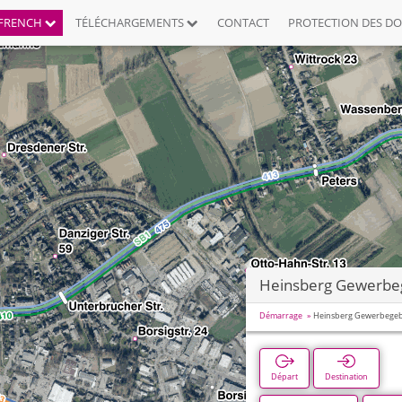
FRENCH
TÉLÉCHARGEMENTS
CONTACT
PROTECTION DES D
Heinsberg Gewerbe
Démarrage
Heinsberg Gewerbegeb
Départ
Destination