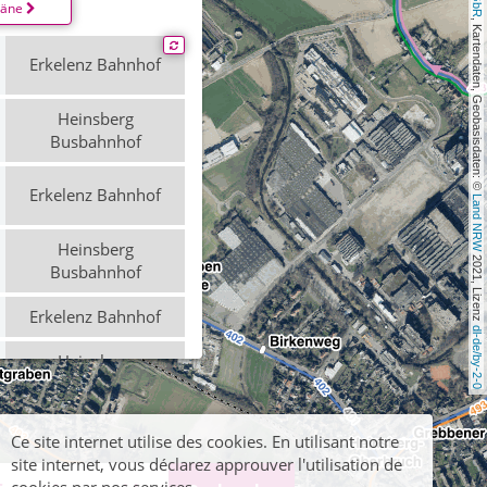
läne
, Kartendaten, Geobasisdaten: © 
Erkelenz Bahnhof
Heinsberg
Busbahnhof
Erkelenz Bahnhof
Land NRW
Heinsberg
 2021, Lizenz 
Busbahnhof
Erkelenz Bahnhof
dl-de/by-2-0
Heinsberg
Busbahnhof
Ce site internet utilise des cookies. En utilisant notre
site internet, vous déclarez approuver l'utilisation de