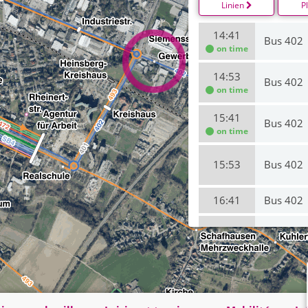
Linien
P
14:41
Bus 402
on time
14:53
Bus 402
on time
15:41
Bus 402
on time
15:53
Bus 402
16:41
Bus 402
16:53
Bus 402