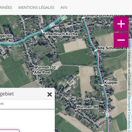
ONNÉES
MENTIONS LÉGALES
AVV
Leaflet
 | Kartografie und Gestaltung: © 
gebiet
Baumgardt Consultants GbR
iet