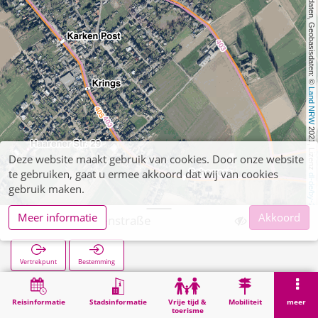
, Kartendaten, Geobasisdaten: © 
Land NRW
 2021, Lizenz 
Deze website maakt gebruik van cookies. Door onze website
te gebruiken, gaat u ermee akkoord dat wij van cookies
dl-de/by-2-0
gebruik maken.
Meer informatie
Akkoord
Karken Mühlenstraße
Vertrekpunt
Bestemming
Start
Zoekopracht
Karken Mühlenstraße
Reisinformatie
Stadsinformatie
Vrije tijd &
Mobiliteit
meer
toerisme