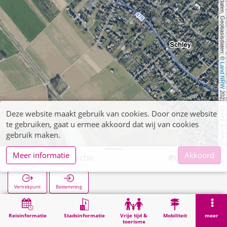
, Kartendaten, Geobasisdaten: © 
Land NRW
 2021, Lizenz 
Deze website maakt gebruik van cookies. Door onze website
te gebruiken, gaat u ermee akkoord dat wij van cookies
dl-de/by-2-0
gebruik maken.
Meer informatie
Akkoord
Kirchhoven Kirche
Vertrekpunt
Bestemming
Start
Zoekopracht
Kirchhoven Kirche
Reisinformatie
Stadsinformatie
Vrije tijd &
Mobiliteit
meer
toerisme