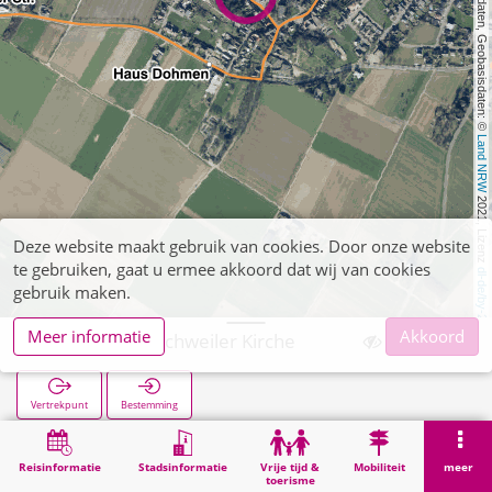
, Kartendaten, Geobasisdaten: © 
Land NRW
 2021, Lizenz 
Deze website maakt gebruik van cookies. Door onze website
te gebruiken, gaat u ermee akkoord dat wij van cookies
dl-de/by-2-0
gebruik maken.
Meer informatie
Akkoord
Oberbruch Eschweiler Kirche
Vertrekpunt
Bestemming
Start
Zoekopracht
Oberbruch Eschweiler Kirche
Reisinformatie
Stadsinformatie
Vrije tijd &
Mobiliteit
meer
toerisme