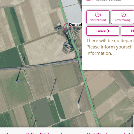
Vertrekpunt
Bestemming
Linien
P
There will be no depart
Please inform yourself
information.