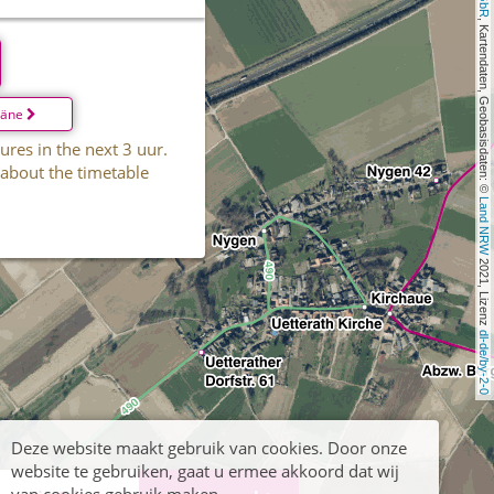
, Kartendaten, Geobasisdaten: © 
läne
ures in the next 3 uur.
 about the timetable
Land NRW
 2021, Lizenz 
dl-de/by-2-0
Deze website maakt gebruik van cookies. Door onze
website te gebruiken, gaat u ermee akkoord dat wij