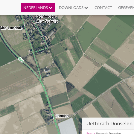
NEDERLANDS
DOWNLOADS
CONTACT
GEGEVE
Uetterath Donselen
Start
Uetterath Donselen