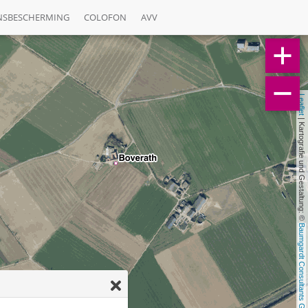
NSBESCHERMING
COLOFON
AVV
Leaflet
 | Kartografie und Gestaltung: © 
Baumgardt Consultants GbR