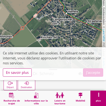
, Kartendaten, Geobasisdaten: © 
Land NRW
 2021, Lizenz 
Ce site internet utilise des cookies. En utilisant notre site
internet, vous déclarez approuver l'utilisation de cookies par
dl-de/by-2-0
nos services.
En savoir plus
J'accepte
Waldenrath Dr. Schmitz
Départ
Destination
Démarrage
Recherche
Waldenrath Dr. Schmitz
Recherche de
Informations sur la
Loisirs et
Mobilité
plus
trajet
ville
tourisme