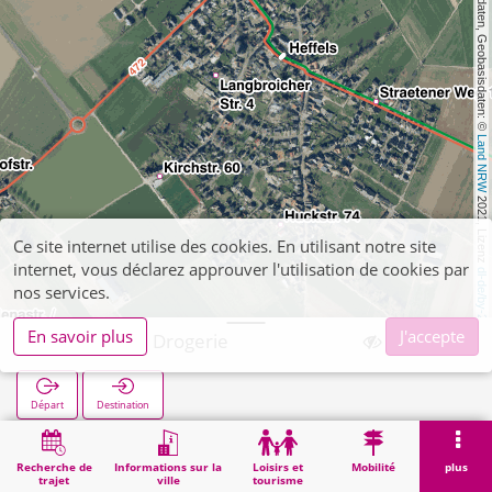
, Kartendaten, Geobasisdaten: © 
Land NRW
 2021, Lizenz 
Ce site internet utilise des cookies. En utilisant notre site
internet, vous déclarez approuver l'utilisation de cookies par
dl-de/by-2-0
nos services.
En savoir plus
J'accepte
Waldenrath Drogerie
Départ
Destination
Démarrage
Recherche
Waldenrath Drogerie
Recherche de
Informations sur la
Loisirs et
Mobilité
plus
trajet
ville
tourisme