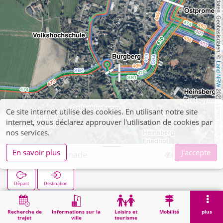
, Kartendaten, Geobasisdaten: © 
Land NRW
 2021, Lizenz 
Ce site internet utilise des cookies. En utilisant notre site
internet, vous déclarez approuver l'utilisation de cookies par
dl-de/by-2-0
nos services.
En savoir plus
J'accepte
Westpromenade
Départ
Destination
Démarrage
Recherche
Westpromenade
Recherche de
Informations sur la
Loisirs et
Mobilité
plus
trajet
ville
tourisme