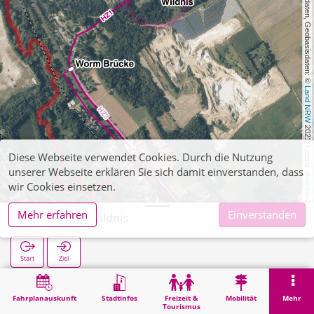
, Kartendaten, Geobasisdaten: © 
Land NRW
 2021, Lizenz 
Diese Webseite verwendet Cookies. Durch die Nutzung
unserer Webseite erklären Sie sich damit einverstanden, dass
dl-de/by-2-0
wir Cookies einsetzen.
Mehr erfahren
Einverstanden
Merkstein Wildnis
Start
Ziel
Start
Suche
Merkstein Wildnis
Fahrplanauskunft
Stadtinfos
Freizeit &
Mobilität
Mehr
Tourismus