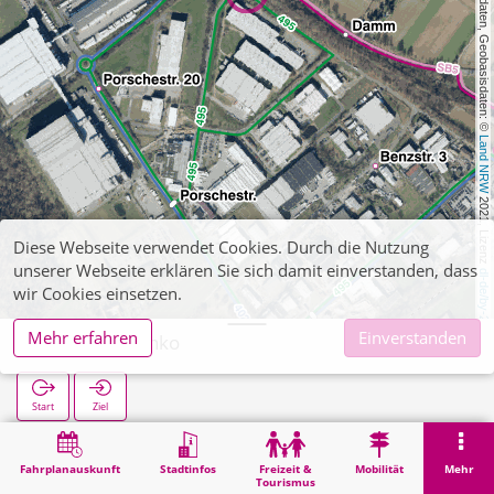
, Kartendaten, Geobasisdaten: © 
Land NRW
 2021, Lizenz 
Diese Webseite verwendet Cookies. Durch die Nutzung
unserer Webseite erklären Sie sich damit einverstanden, dass
dl-de/by-2-0
wir Cookies einsetzen.
Mehr erfahren
Einverstanden
Baal Fa. Wenko
Start
Ziel
Start
Suche
Baal Fa. Wenko
Fahrplanauskunft
Stadtinfos
Freizeit &
Mobilität
Mehr
Tourismus