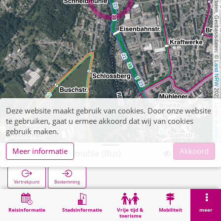
, Kartendaten, Geobasisdaten: © 
Land NRW
 2021, Lizenz 
Deze website maakt gebruik van cookies. Door onze website
te gebruiken, gaat u ermee akkoord dat wij van cookies
dl-de/by-2-0
gebruik maken.
Meer informatie
Akkoord
Atsch Schneidmühle (Bus)
Vertrekpunt
Bestemming
Start
Zoekopracht
Atsch Schneidmühle (Bus)
Reisinformatie
Stadsinformatie
Vrije tijd &
Mobiliteit
meer
toerisme