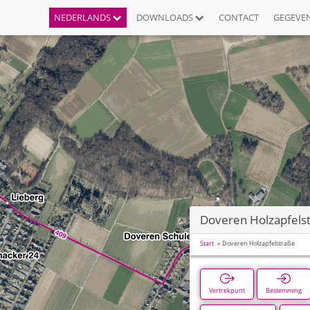
NEDERLANDS
DOWNLOADS
CONTACT
GEGEVE
Doveren Holzapfels
Start
Doveren Holzapfelstraße
Vertrekpunt
Bestemming