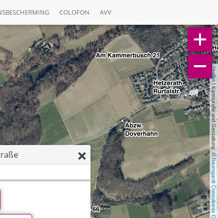
NSBESCHERMING
COLOFON
AVV
Leaflet
 | Kartografie und Gestaltung: © 
traße
Baumgardt Consultants GbR