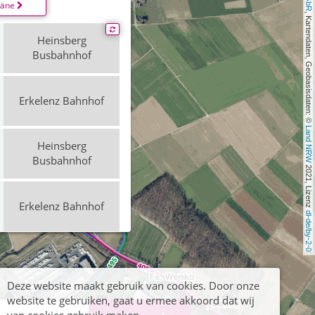
läne
, Kartendaten, Geobasisdaten: © 
Heinsberg
Busbahnhof
Erkelenz Bahnhof
Land NRW
Heinsberg
Busbahnhof
 2021, Lizenz 
Erkelenz Bahnhof
dl-de/by-2-0
Heinsberg
Busbahnhof
Deze website maakt gebruik van cookies. Door onze
Erkelenz Bahnhof
website te gebruiken, gaat u ermee akkoord dat wij