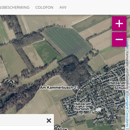
NSBESCHERMING
COLOFON
AVV
Leaflet
 | Kartografie und Gestaltung: © 
Baumgardt Consultants GbR