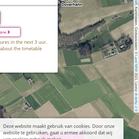
, Kartendaten, Geobasisdaten: © 
läne
ures in the next 3 uur.
 about the timetable
Land NRW
 2021, Lizenz 
dl-de/by-2-0
Deze website maakt gebruik van cookies. Door onze
website te gebruiken, gaat u ermee akkoord dat wij