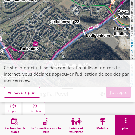
, Kartendaten, Geobasisdaten: © 
Land NRW
 2021, Lizenz 
Ce site internet utilise des cookies. En utilisant notre site
internet, vous déclarez approuver l'utilisation de cookies par
dl-de/by-2-0
nos services.
En savoir plus
J'accepte
Schaufenberg Fa. Povel
Départ
Destination
Démarrage
Recherche
Schaufenberg Fa. Povel
Recherche de
Informations sur la
Loisirs et
Mobilité
plus
trajet
ville
tourisme