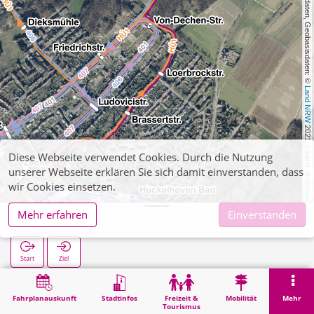
, Kartendaten, Geobasisdaten: © 
Land NRW
 2021, Lizenz 
Diese Webseite verwendet Cookies. Durch die Nutzung
unserer Webseite erklären Sie sich damit einverstanden, dass
dl-de/by-2-0
wir Cookies einsetzen.
Mehr erfahren
Einverstanden
Schlee
Start
Ziel
Start
Suche
Schlee
Fahrplanauskunft
Stadtinfos
Freizeit &
Mobilität
Mehr
Tourismus