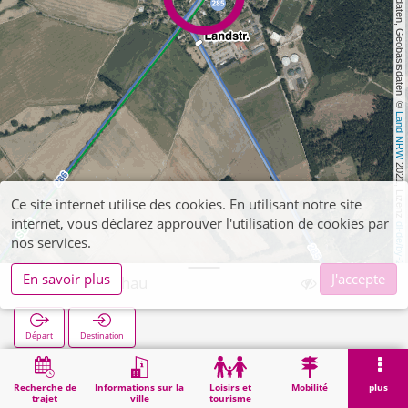
, Kartendaten, Geobasisdaten: © 
Land NRW
 2021, Lizenz 
Ce site internet utilise des cookies. En utilisant notre site
internet, vous déclarez approuver l'utilisation de cookies par
dl-de/by-2-0
nos services.
En savoir plus
J'accepte
Abzw. Kleinhau
Départ
Destination
Démarrage
Recherche
Abzw. Kleinhau
Recherche de
Informations sur la
Loisirs et
Mobilité
plus
trajet
ville
tourisme