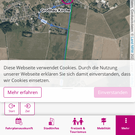
, Kartendaten, Geobasisdaten: © 
Land NRW
 2021, Lizenz 
Diese Webseite verwendet Cookies. Durch die Nutzung
unserer Webseite erklären Sie sich damit einverstanden, dass
dl-de/by-2-0
wir Cookies einsetzen.
Mehr erfahren
Einverstanden
Großhau
Start
Ziel
Start
Suche
Großhau
Fahrplanauskunft
Stadtinfos
Freizeit &
Mobilität
Mehr
Tourismus