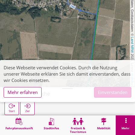
, Kartendaten, Geobasisdaten: © 
Land NRW
 2021, Lizenz 
Diese Webseite verwendet Cookies. Durch die Nutzung
unserer Webseite erklären Sie sich damit einverstanden, dass
dl-de/by-2-0
wir Cookies einsetzen.
Mehr erfahren
Einverstanden
Großhau Kirche
Start
Ziel
Start
Suche
Großhau Kirche
Fahrplanauskunft
Stadtinfos
Freizeit &
Mobilität
Mehr
Tourismus