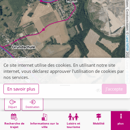
, Kartendaten, Geobasisdaten: © 
Land NRW
 2021, Lizenz 
Ce site internet utilise des cookies. En utilisant notre site
internet, vous déclarez approuver l'utilisation de cookies par
dl-de/by-2-0
nos services.
En savoir plus
J'accepte
Horm
Départ
Destination
Démarrage
Recherche
Horm
Recherche de
Informations sur la
Loisirs et
Mobilité
plus
trajet
ville
tourisme