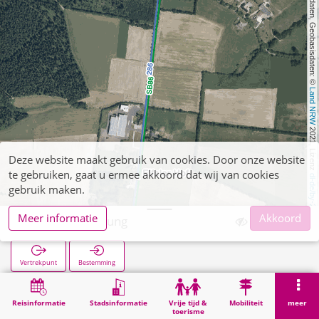
, Kartendaten, Geobasisdaten: © 
Land NRW
 2021, Lizenz 
Deze website maakt gebruik van cookies. Door onze website
te gebruiken, gaat u ermee akkoord dat wij van cookies
dl-de/by-2-0
gebruik maken.
Meer informatie
Akkoord
Hürtgen Siedlung
Vertrekpunt
Bestemming
Start
Zoekopracht
Hürtgen Siedlung
Reisinformatie
Stadsinformatie
Vrije tijd &
Mobiliteit
meer
toerisme