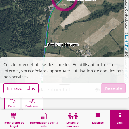
, Kartendaten, Geobasisdaten: © 
Land NRW
 2021, Lizenz 
Ce site internet utilise des cookies. En utilisant notre site
internet, vous déclarez approuver l'utilisation de cookies par
dl-de/by-2-0
nos services.
En savoir plus
J'accepte
Hürtgen Soldatenfriedhof
Départ
Destination
Démarrage
Recherche
Hürtgen Soldatenfriedhof
Recherche de
Informations sur la
Loisirs et
Mobilité
plus
trajet
ville
tourisme