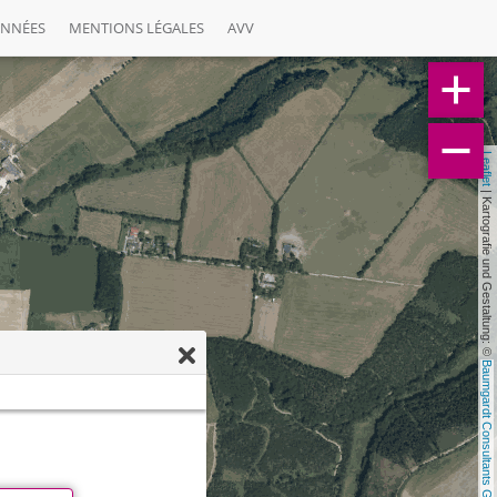
ONNÉES
MENTIONS LÉGALES
AVV
Leaflet
 | Kartografie und Gestaltung: © 
Baumgardt Consultants GbR