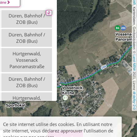
läne
, Kartendaten, Geobasisdaten: © 
Düren, Bahnhof /
ZOB (Bus)
Düren, Bahnhof /
ZOB (Bus)
Hürtgenwald,
Land NRW
Vossenack
Panoramastraße
 2021, Lizenz 
Düren, Bahnhof /
ZOB (Bus)
dl-de/by-2-0
Hürtgenwald,
Vossenack
Panoramastraße
Düren, Bahnhof /
Ce site internet utilise des cookies. En utilisant notre
ZOB (Bus)
site internet, vous déclarez approuver l'utilisation de