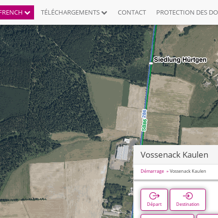
FRENCH
TÉLÉCHARGEMENTS
CONTACT
PROTECTION DES D
Vossenack Kaulen
Démarrage
Vossenack Kaulen
Départ
Destination