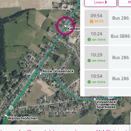
Linien
P
09:54
Bus 286
09:55
10:24
Bus SB86
on time
10:29
Bus 286
on time
10:54
Bus 286
on time
11:29
Bus 286
on time
11:51
Bus 286
on time