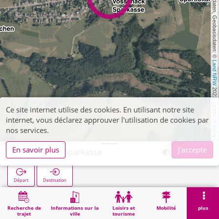
, Kartendaten, Geobasisdaten: © 
Land NRW
 2021, Lizenz 
Ce site internet utilise des cookies. En utilisant notre site
internet, vous déclarez approuver l'utilisation de cookies par
dl-de/by-2-0
nos services.
En savoir plus
J'accepte
Vossenack Sparkasse
Départ
Destination
Démarrage
Recherche
Vossenack Sparkasse
Recherche de
Informations sur la
Loisirs et
Mobilité
plus
trajet
ville
tourisme