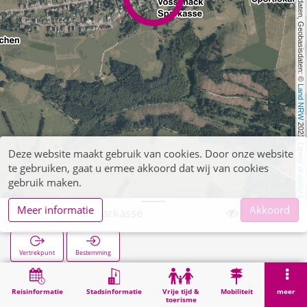
, Kartendaten, Geobasisdaten: © 
Land NRW
 2021, Lizenz 
Deze website maakt gebruik van cookies. Door onze website
te gebruiken, gaat u ermee akkoord dat wij van cookies
dl-de/by-2-0
gebruik maken.
Meer informatie
Akkoord
Vossenack Sparkasse
Vertrekpunt
Bestemming
Start
Zoekopracht
Vossenack Sparkasse
Reisinformatie
Stadsinformatie
Vrije tijd &
Mobiliteit
meer
toerisme