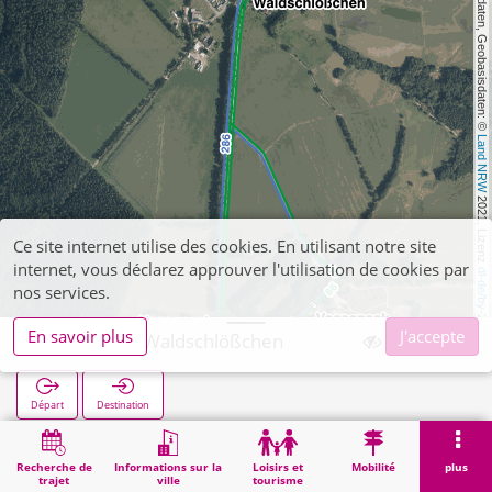
, Kartendaten, Geobasisdaten: © 
Land NRW
 2021, Lizenz 
Ce site internet utilise des cookies. En utilisant notre site
internet, vous déclarez approuver l'utilisation de cookies par
dl-de/by-2-0
nos services.
En savoir plus
J'accepte
Vossenack Waldschlößchen
Départ
Destination
Démarrage
Recherche
Vossenack Waldschlößchen
Recherche de
Informations sur la
Loisirs et
Mobilité
plus
trajet
ville
tourisme