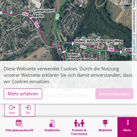
, Kartendaten, Geobasisdaten: © 
Land NRW
 2021, Lizenz 
Diese Webseite verwendet Cookies. Durch die Nutzung
unserer Webseite erklären Sie sich damit einverstanden, dass
dl-de/by-2-0
wir Cookies einsetzen.
Mehr erfahren
Einverstanden
Inden/Altdorf Grund- und Hauptschule
Start
Ziel
Start
Suche
Inden/Altdorf Grund- und Hauptschule
Fahrplanauskunft
Stadtinfos
Freizeit &
Mobilität
Mehr
Tourismus