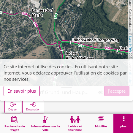
, Kartendaten, Geobasisdaten: © 
Land NRW
 2021, Lizenz 
Ce site internet utilise des cookies. En utilisant notre site
internet, vous déclarez approuver l'utilisation de cookies par
dl-de/by-2-0
nos services.
En savoir plus
J'accepte
Inden/Altdorf Grund- und Hauptschule
Départ
Destination
Démarrage
Recherche
Inden/Altdorf Grund- und Hauptschule
Recherche de
Informations sur la
Loisirs et
Mobilité
plus
trajet
ville
tourisme