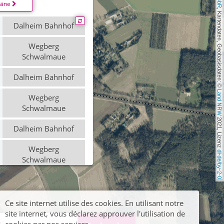
läne
, Kartendaten, Geobasisdaten: © 
Dalheim Bahnhof
Wegberg
Schwalmaue
Dalheim Bahnhof
Land NRW
Wegberg
Schwalmaue
 2021, Lizenz 
Dalheim Bahnhof
Wegberg
dl-de/by-2-0
Schwalmaue
Ce site internet utilise des cookies. En utilisant notre
site internet, vous déclarez approuver l'utilisation de