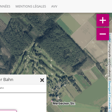
ONNÉES
MENTIONS LÉGALES
AVV
Leaflet
 | Kartografie und Gestaltung: © 
r Bahn
Baumgardt Consultants GbR
Bahn