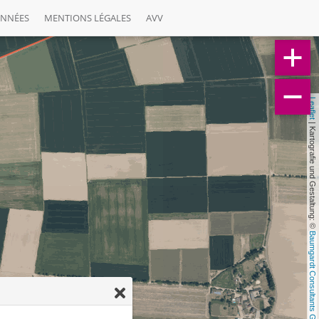
ONNÉES
MENTIONS LÉGALES
AVV
Leaflet
 | Kartografie und Gestaltung: © 
Baumgardt Consultants GbR