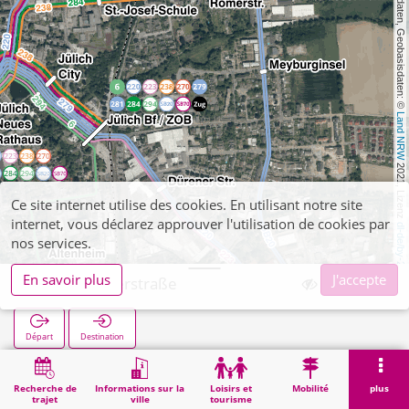
, Kartendaten, Geobasisdaten: © 
Land NRW
 2021, Lizenz 
Ce site internet utilise des cookies. En utilisant notre site
internet, vous déclarez approuver l'utilisation de cookies par
dl-de/by-2-0
nos services.
En savoir plus
J'accepte
Jülich Römerstraße
Départ
Destination
Démarrage
Recherche
Jülich Römerstraße
Recherche de
Informations sur la
Loisirs et
Mobilité
plus
trajet
ville
tourisme