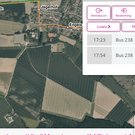
Vertrekpunt
Bestemming
Linien
P
17:23
Bus 238
17:54
Bus 238