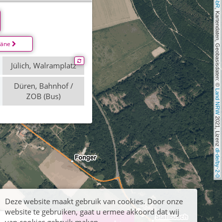
, Kartendaten, Geobasisdaten: © 
läne
Jülich, Walramplatz
Düren, Bahnhof /
Land NRW
ZOB (Bus)
 2021, Lizenz 
dl-de/by-2-0
Deze website maakt gebruik van cookies. Door onze
website te gebruiken, gaat u ermee akkoord dat wij