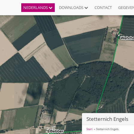
NEDERLANDS
DOWNLOADS
CONTACT
GEGEVE
Stetternich Engels
Start
Stetternich Engels