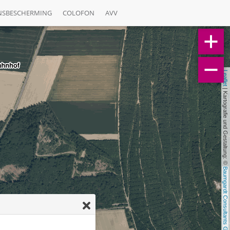
NSBESCHERMING
COLOFON
AVV
Leaflet
 | Kartografie und Gestaltung: © 
Baumgardt Consultants GbR