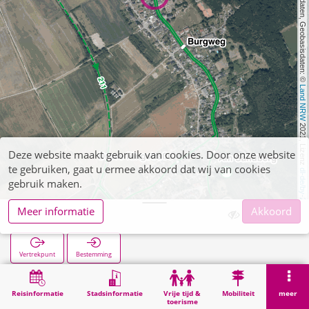
, Kartendaten, Geobasisdaten: © 
Land NRW
 2021, Lizenz 
Deze website maakt gebruik van cookies. Door onze website
te gebruiken, gaat u ermee akkoord dat wij van cookies
dl-de/by-2-0
gebruik maken.
Meer informatie
Akkoord
Drove Schule
Vertrekpunt
Bestemming
Start
Zoekopracht
Drove Schule
Reisinformatie
Stadsinformatie
Vrije tijd &
Mobiliteit
meer
toerisme