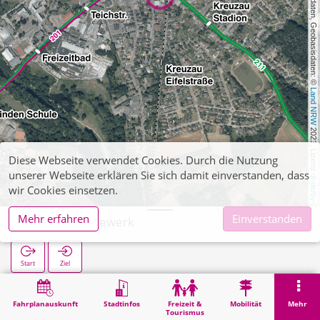
, Kartendaten, Geobasisdaten: © 
Land NRW
 2021, Lizenz 
Diese Webseite verwendet Cookies. Durch die Nutzung
unserer Webseite erklären Sie sich damit einverstanden, dass
dl-de/by-2-0
wir Cookies einsetzen.
Mehr erfahren
Einverstanden
Kreuzau Sägewerk
Start
Ziel
Start
Suche
Kreuzau Sägewerk
Fahrplanauskunft
Stadtinfos
Freizeit &
Mobilität
Mehr
Tourismus