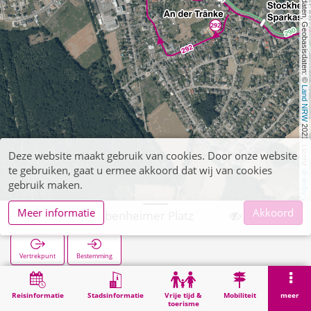
, Kartendaten, Geobasisdaten: © 
Land NRW
 2021, Lizenz 
Deze website maakt gebruik van cookies. Door onze website
te gebruiken, gaat u ermee akkoord dat wij van cookies
dl-de/by-2-0
gebruik maken.
Meer informatie
Akkoord
Stockheim Bubenheimer Platz
Vertrekpunt
Bestemming
Start
Zoekopracht
Stockheim Bubenheimer Platz
Reisinformatie
Stadsinformatie
Vrije tijd &
Mobiliteit
meer
toerisme