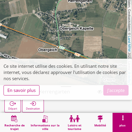
, Kartendaten, Geobasisdaten: © 
Land NRW
 2021, Lizenz 
Ce site internet utilise des cookies. En utilisant notre site
internet, vous déclarez approuver l'utilisation de cookies par
dl-de/by-2-0
nos services.
En savoir plus
J'accepte
Obergeich Herrengarten
Départ
Destination
Démarrage
Recherche
Obergeich Herrengarten
Recherche de
Informations sur la
Loisirs et
Mobilité
plus
trajet
ville
tourisme