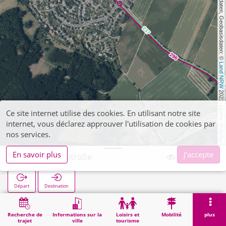
, Kartendaten, Geobasisdaten: © 
Land NRW
 2021, Lizenz 
Ce site internet utilise des cookies. En utilisant notre site
internet, vous déclarez approuver l'utilisation de cookies par
dl-de/by-2-0
nos services.
En savoir plus
J'accepte
Pier Pierer Straße
Départ
Destination
Démarrage
Recherche
Pier Pierer Straße
Recherche de
Informations sur la
Loisirs et
Mobilité
plus
trajet
ville
tourisme