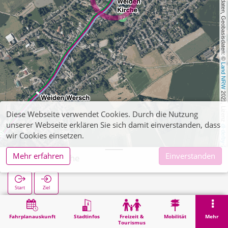
, Kartendaten, Geobasisdaten: © 
Land NRW
 2021, Lizenz 
Diese Webseite verwendet Cookies. Durch die Nutzung
unserer Webseite erklären Sie sich damit einverstanden, dass
dl-de/by-2-0
wir Cookies einsetzen.
Mehr erfahren
Einverstanden
Weiden Kirche
Start
Ziel
Start
Suche
Weiden Kirche
Fahrplanauskunft
Stadtinfos
Freizeit &
Mobilität
Mehr
Tourismus