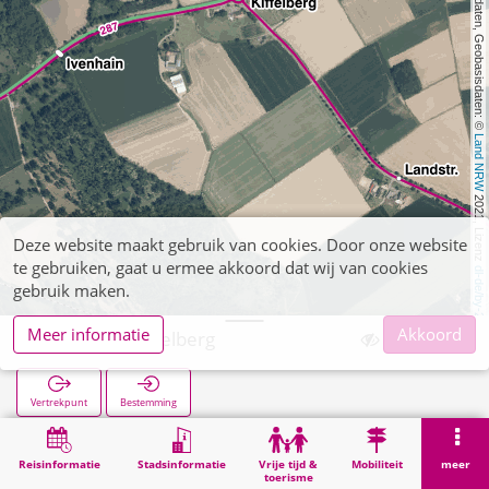
, Kartendaten, Geobasisdaten: © 
Land NRW
 2021, Lizenz 
Deze website maakt gebruik van cookies. Door onze website
te gebruiken, gaat u ermee akkoord dat wij van cookies
dl-de/by-2-0
gebruik maken.
Meer informatie
Akkoord
Gevenich Kiffelberg
Vertrekpunt
Bestemming
Start
Zoekopracht
Gevenich Kiffelberg
Reisinformatie
Stadsinformatie
Vrije tijd &
Mobiliteit
meer
toerisme