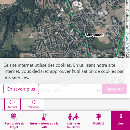
, Kartendaten, Geobasisdaten: © 
Land NRW
 2021, Lizenz 
Ce site internet utilise des cookies. En utilisant notre site
internet, vous déclarez approuver l'utilisation de cookies par
dl-de/by-2-0
nos services.
En savoir plus
J'accepte
Von-Görschen-Straße
Départ
Destination
Démarrage
Recherche
Von-Görschen-Straße
Recherche de
Informations sur la
Loisirs et
Mobilité
plus
trajet
ville
tourisme