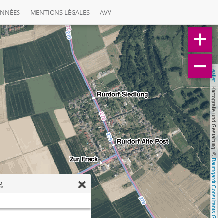
ONNÉES
MENTIONS LÉGALES
AVV
Leaflet
 | Kartografie und Gestaltung: © 
Baumgardt Consultants GbR
g