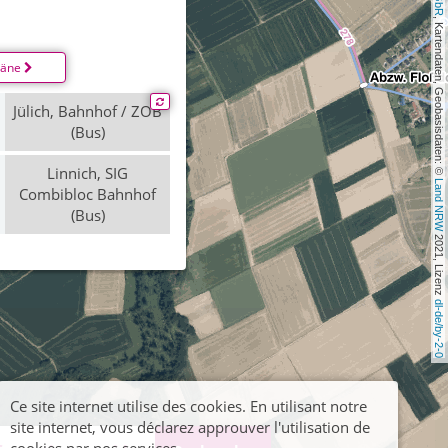
, Kartendaten, Geobasisdaten: © 
läne
Jülich, Bahnhof / ZOB
(Bus)
Linnich, SIG
Land NRW
Combibloc Bahnhof
(Bus)
 2021, Lizenz 
dl-de/by-2-0
Ce site internet utilise des cookies. En utilisant notre
site internet, vous déclarez approuver l'utilisation de