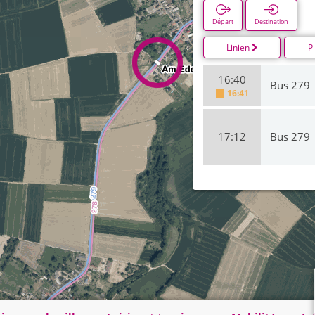
Départ
Destination
Linien
P
16:40
Bus 279
16:41
17:12
Bus 279