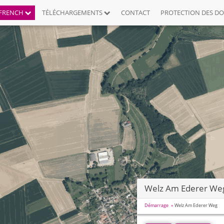
FRENCH
TÉLÉCHARGEMENTS
CONTACT
PROTECTION DES D
Welz Am Ederer We
Démarrage
Welz Am Ederer Weg