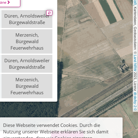
läne
, Kartendaten, Geobasisdaten: © 
Düren, Arnoldsweiler
Bürgewaldstraße
Merzenich,
Bürgewald
Feuerwehrhaus
Land NRW
Düren, Arnoldsweiler
Bürgewaldstraße
 2021, Lizenz 
Merzenich,
Bürgewald
Feuerwehrhaus
dl-de/by-2-0
Diese Webseite verwendet Cookies. Durch die
Nutzung unserer Webseite erklären Sie sich damit