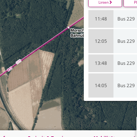
Linien
P
11:48
Bus 229
12:05
Bus 229
13:48
Bus 229
14:05
Bus 229