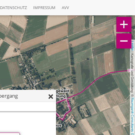
DATENSCHUTZ
IMPRESSUM
AVV
Leaflet
 | Kartografie und Gestaltung: © 
bergang
Baumgardt Consultants GbR