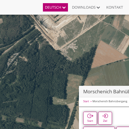
DEUTSCH
DOWNLOADS
KONTAKT
Morschenich Bahnü
Start
Morschenich Bahnübergang
Start
Ziel