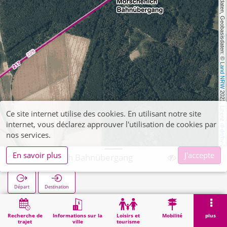
, Kartendaten, Geobasisdaten: © 
Land NRW
 2021, Lizenz 
Ce site internet utilise des cookies. En utilisant notre site
internet, vous déclarez approuver l'utilisation de cookies par
dl-de/by-2-0
nos services.
En savoir plus
J'accepte
Morschenich Bahnübergang
Départ
Destination
Démarrage
Recherche
Morschenich Bahnübergang
Recherche de
Informations sur la
Loisirs et
Mobilité
plus
trajet
ville
tourisme