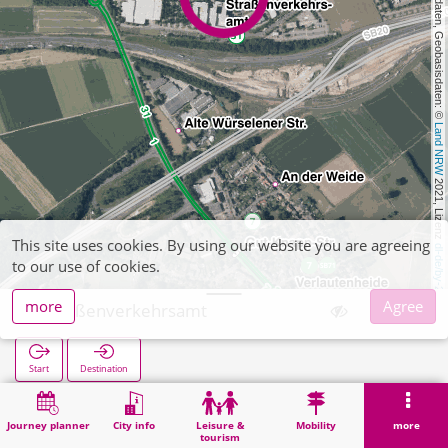
, Kartendaten, Geobasisdaten: © 
Land NRW
 2021, Lizenz 
This site uses cookies. By using our website you are agreeing
dl-de/by-2-0
to our use of cookies.
more
Agree
Straßenverkehrsamt
Start
Destination
Home
Search
Straßenverkehrsamt
Journey planner
City info
Leisure &
Mobility
more
tourism