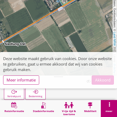
, Kartendaten, Geobasisdaten: © 
Land NRW
 2021, Lizenz 
Deze website maakt gebruik van cookies. Door onze website
te gebruiken, gaat u ermee akkoord dat wij van cookies
dl-de/by-2-0
gebruik maken.
Meer informatie
Akkoord
Valdersweg
Vertrekpunt
Bestemming
Start
Zoekopracht
Valdersweg
Reisinformatie
Stadsinformatie
Vrije tijd &
Mobiliteit
meer
toerisme