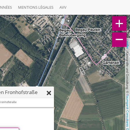
ONNÉES
MENTIONS LÉGALES
AVV
Leaflet
 | Kartografie und Gestaltung: © 
n Fronhofstraße
Baumgardt Consultants GbR
Fronhofstraße