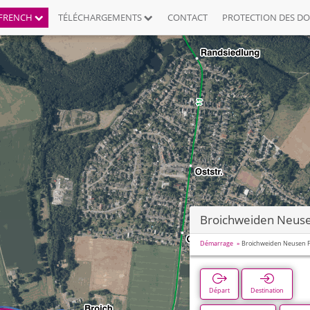
FRENCH
TÉLÉCHARGEMENTS
CONTACT
PROTECTION DES D
Broichweiden Neuse
Démarrage
Broichweiden Neusen 
Départ
Destination