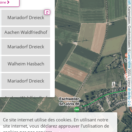
läne
, Kartendaten, Geobasisdaten: © 
Mariadorf Dreieck
Aachen Waldfriedhof
Mariadorf Dreieck
Land NRW
Walheim Hasbach
 2021, Lizenz 
Mariadorf Dreieck
dl-de/by-2-0
Aachen Waldfriedhof
Mariadorf Dreieck
Ce site internet utilise des cookies. En utilisant notre
site internet, vous déclarez approuver l'utilisation de