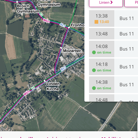
Linien
P
13:38
Bus 11
13:40
13:48
Bus 11
14:08
Bus 11
on time
14:18
Bus 11
on time
14:38
Bus 11
on time
14:48
Bus 11
on time
15:08
Bus 11
on time
15:18